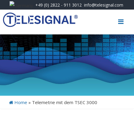
+49 (0) 2822 - 911 3012
info@telesignal.com
Me
Home
»
Telemetrie mit dem TSEC 3000