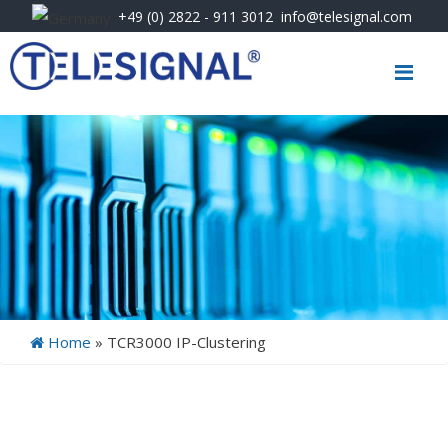
+49 (0) 2822 - 911 3012
info@telesignal.com
Me
Home
»
TCR3000 IP-Clustering