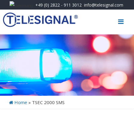
+49 (0) 2822 - 911 3012
info@telesignal.com
Me
Home
»
TSEC 2000 SMS